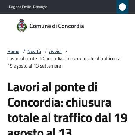
Vai al contenuto
Vai alla navigazione
Vai al footer
Regione Emilia-Romagna
Comune
Comune di Concordia
di
Concordia
Home
/
Novità
/
Avvisi
/
Lavori al ponte di Concordia: chiusura totale al traffico dal
Amministrazione
19 agosto al 13 settembre
Lavori al ponte di
Novità
Salta al contenuto
Menu selezionato
Concordia: chiusura
Servizi
totale al traffico dal 19
Vivere
Concordia
agosto al 13