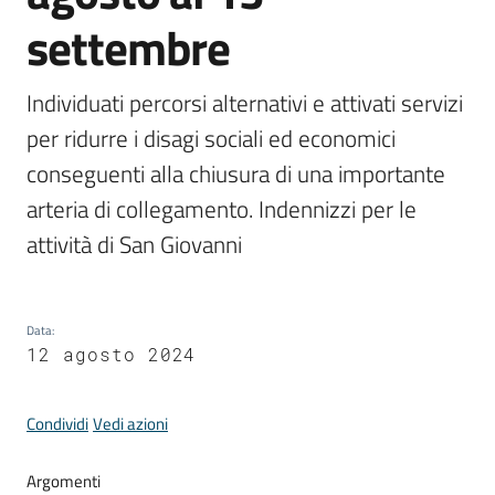
settembre
Periodico
Individuati percorsi alternativi e attivati servizi 
Concordia
per ridurre i disagi sociali ed economici 
Comune
conseguenti alla chiusura di una importante 
Sportello
arteria di collegamento. Indennizzi per le 
telematico
attività di San Giovanni
SUE
Tutti
Data
:
gli
12 agosto 2024
argomenti...
Condividi
Vedi azioni
Seguici
Argomenti
su