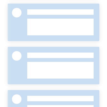
-
-
-