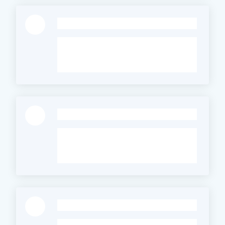
-
-
-