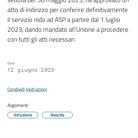
atto di indirizzo per conferire definitivamente 
il servizio nido ad ASP a partire dal 1 luglio 
Periodico
2023, dando mandato all’Unione a procedere 
Concordia
con tutti gli atti necessari
Comune
Sportello
telematico
Data
:
12 giugno 2023
SUE
Tutti
Condividi
Vedi azioni
gli
argomenti...
Argomenti
Istruzione
Nascita
Seguici
su