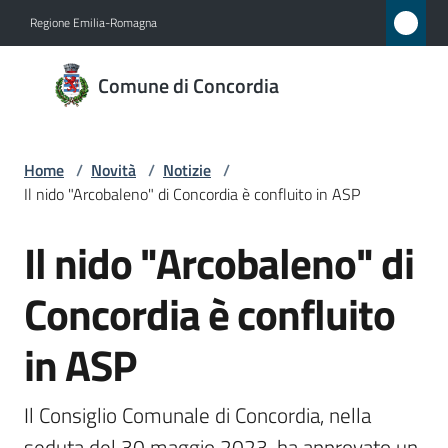
Vai al contenuto
Vai alla navigazione
Vai al footer
Regione Emilia-Romagna
Comune
Comune di Concordia
di
Concordia
Home
/
Novità
/
Notizie
/
Il nido "Arcobaleno" di Concordia è confluito in ASP
Amministrazione
Il nido "Arcobaleno" di
Salta al contenuto
Novità
Menu selezionato
Concordia è confluito
Servizi
in ASP
Vivere
Concordia
Il Consiglio Comunale di Concordia, nella 
seduta del 30 maggio 2023, ha approvato un 