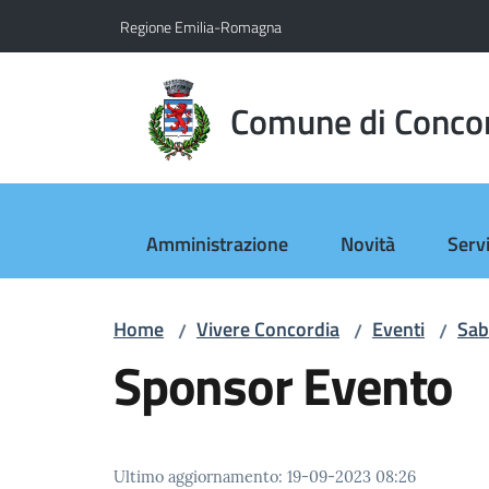
Vai al contenuto
Vai alla navigazione
Vai al footer
Regione Emilia-Romagna
Comune di Conco
Amministrazione
Novità
Servi
Home
Vivere Concordia
Eventi
Sab
/
/
/
Sponsor Evento
Ultimo aggiornamento
:
19-09-2023 08:26