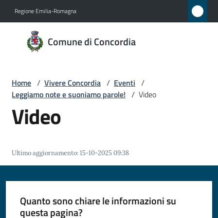
Vai al contenuto
Vai alla navigazione
Vai al footer
Regione Emilia-Romagna
Comune
Comune di Concordia
di
Concordia
Home
/
Vivere Concordia
/
Eventi
/
Leggiamo note e suoniamo parole!
/
Video
Amministrazione
Video
Novità
Ultimo aggiornamento
:
15-10-2025 09:38
Servizi
Vivere
Concordia
Quanto sono chiare le informazioni su
Menu selezionato
questa pagina?