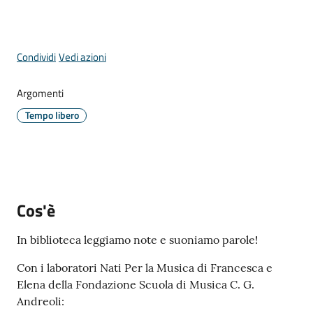
Periodico
Condividi
Vedi azioni
Concordia
Comune
Argomenti
Tempo libero
Sportello
telematico
SUE
Tutti
Cos'è
gli
argomenti...
In biblioteca leggiamo note e suoniamo parole!
Con i laboratori Nati Per la Musica di Francesca e
Elena della Fondazione Scuola di Musica C. G.
Seguici
Andreoli:
su