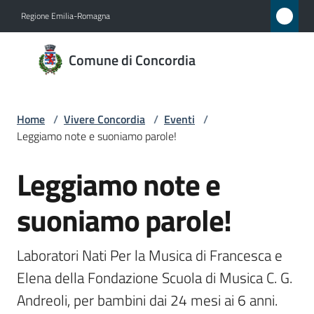
Vai al contenuto
Vai alla navigazione
Vai al footer
Regione Emilia-Romagna
Comune
Comune di Concordia
di
Concordia
Home
/
Vivere Concordia
/
Eventi
/
Leggiamo note e suoniamo parole!
Amministrazione
Leggiamo note e
Salta al contenuto
Novità
suoniamo parole!
Servizi
Laboratori Nati Per la Musica di Francesca e 
Vivere
Elena della Fondazione Scuola di Musica C. G. 
Concordia
Andreoli, per bambini dai 24 mesi ai 6 anni.
Menu selezionato