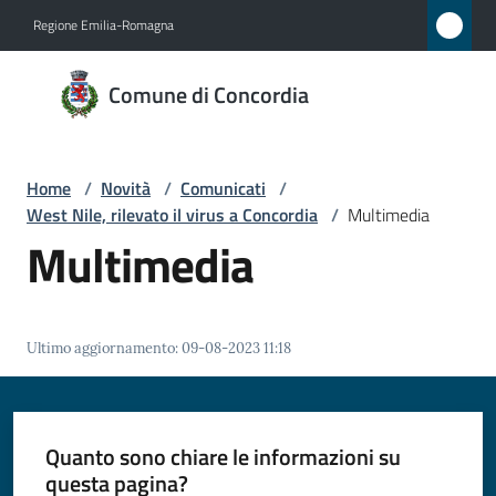
Vai al contenuto
Vai alla navigazione
Vai al footer
Regione Emilia-Romagna
Comune
Comune di Concordia
di
Concordia
Home
/
Novità
/
Comunicati
/
West Nile, rilevato il virus a Concordia
/
Multimedia
Amministrazione
Multimedia
Novità
Menu selezionato
Ultimo aggiornamento
:
09-08-2023 11:18
Servizi
Vivere
Concordia
Quanto sono chiare le informazioni su
questa pagina?