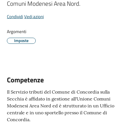
Comuni Modenesi Area Nord.
Condividi
Vedi azioni
Periodico
Concordia
Argomenti
Comune
Imposte
Sportello
telematico
SUE
Competenze
Tutti
gli
Il Servizio tributi del Comune di Concordia sulla
argomenti...
Secchia è affidato in gestione all'Unione Comuni
Modenesi Area Nord ed è strutturato in un Ufficio
centrale e in uno sportello presso il Comune di
Concordia.
Seguici
su