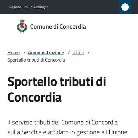
Vai al contenuto
Vai alla navigazione
Vai al footer
Regione Emilia-Romagna
Comune
Comune di Concordia
di
Concordia
Home
/
Amministrazione
/
Uffici
/
Sportello tributi di Concordia
Amministrazione
Menu selezionato
Sportello tributi di
Salta al contenuto
Novità
Concordia
Servizi
Vivere
Il servizio tributi del Comune di Concordia 
Concordia
sulla Secchia è affidato in gestione all'Unione 