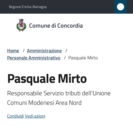
Vai al contenuto
Vai alla navigazione
Vai al footer
Regione Emilia-Romagna
Comune
Comune di Concordia
di
Concordia
Home
/
Amministrazione
/
Personale Amministrativo
/
Pasquale Mirto
Amministrazione
Menu selezionato
Pasquale Mirto
Salta al contenuto
Novità
Responsabile Servizio tributi dell'Unione 
Servizi
Comuni Modenesi Area Nord
Vivere
Condividi
Vedi azioni
Concordia