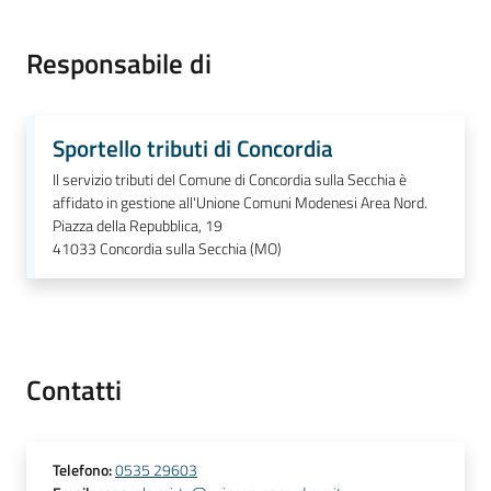
Responsabile di
Periodico
Concordia
Comune
Sportello tributi di Concordia
Il servizio tributi del Comune di Concordia sulla Secchia è
Sportello
affidato in gestione all'Unione Comuni Modenesi Area Nord.
telematico
Piazza della Repubblica, 19
41033
Concordia sulla Secchia (MO)
SUE
Tutti
gli
argomenti...
Contatti
Seguici
Telefono
:
0535 29603
su