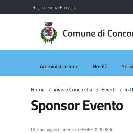
Vai al contenuto
Vai alla navigazione
Vai al footer
Regione Emilia-Romagna
Comune di Conco
Amministrazione
Novità
Servi
Home
Vivere Concordia
Eventi
In 
/
/
/
Sponsor Evento
Ultimo aggiornamento
:
04-06-2026 08:10