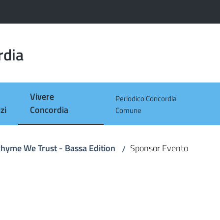
rdia
Vivere
Periodico Concordia
Menu selezionato
zi
Concordia
Comune
Rhyme We Trust - Bassa Edition
Sponsor Evento
/