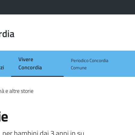
rdia
Vivere
Periodico Concordia
Menu selezionato
zi
Concordia
Comune
à e altre storie
ie
, per bambini dai 3 anni in su.