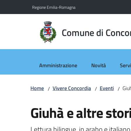
Vai al contenuto
Vai alla navigazione
Vai al footer
Regione Emilia-Romagna
Comune di Conco
Amministrazione
Novità
Servi
Home
Vivere Concordia
Eventi
Giuh
/
/
/
Salta al contenuto
Giuhà e altre stor
Lettura bilingue, in arabo e italiano