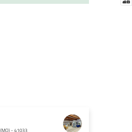
a (MO) - 41033