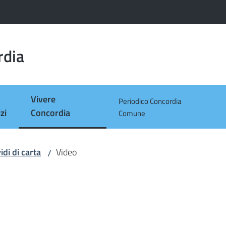
rdia
Vivere
Periodico Concordia
Menu selezionato
zi
Concordia
Comune
idi di carta
Video
/