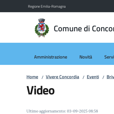
Vai al contenuto
Vai alla navigazione
Vai al footer
Regione Emilia-Romagna
Comune di Conco
Amministrazione
Novità
Servi
Home
Vivere Concordia
Eventi
Briv
/
/
/
Video
Ultimo aggiornamento
:
03-09-2025 08:58