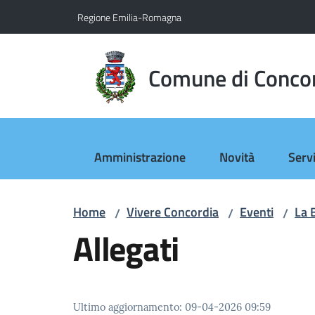
Vai al contenuto
Vai alla navigazione
Vai al footer
Regione Emilia-Romagna
Comune di Conco
Amministrazione
Novità
Servi
Home
Vivere Concordia
Eventi
La 
/
/
/
Allegati
Ultimo aggiornamento
:
09-04-2026 09:59