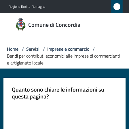
Vai al contenuto
Vai alla navigazione
Vai al footer
Regione Emilia-Romagna
Comune
Comune di Concordia
di
Concordia
Home
/
Servizi
/
Imprese e commercio
/
Bandi per contributi economici alle imprese di commercianti
Amministrazione
e artigianato locale
Novità
Quanto sono chiare le informazioni su
Servizi
questa pagina?
Menu selezionato
Valuta da 1 a 5 stelle
Vivere
Concordia