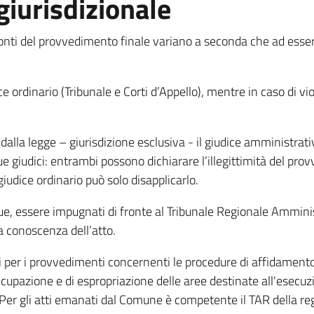
giurisdizionale
fronti del provvedimento finale variano a seconda che ad esser
e ordinario (Tribunale e Corti d’Appello), mentre in caso di viola
dalla legge – giurisdizione esclusiva - il giudice amministrat
due giudici: entrambi possono dichiarare l’illegittimità del p
iudice ordinario può solo disapplicarlo.
, essere impugnati di fronte al Tribunale Regionale Amminist
a conoscenza dell’atto.
 per i provvedimenti concernenti le procedure di affidamento d
ccupazione e di espropriazione delle aree destinate all'esecuzi
er gli atti emanati dal Comune è competente il TAR della regi