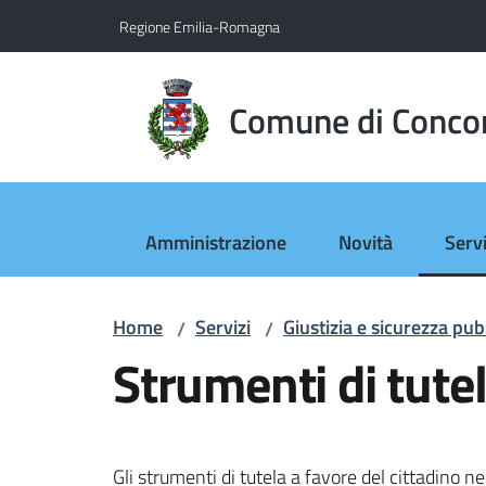
Vai al contenuto
Vai alla navigazione
Vai al footer
Regione Emilia-Romagna
Comune di Conco
Amministrazione
Novità
Servi
Menu
Home
Servizi
Giustizia e sicurezza pub
/
/
Strumenti di tute
Gli strumenti di tutela a favore del cittadino 