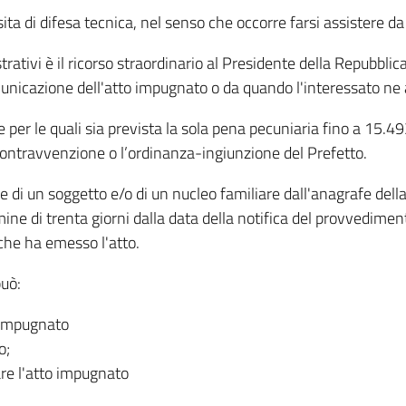
ita di difesa tecnica, nel senso che occorre farsi assistere da
rativi è il ricorso straordinario al Presidente della Repubbli
comunicazione dell'atto impugnato o da quando l'interessato n
ze per le quali sia prevista la sola pena pecuniaria fino a 15.
 contravvenzione o l’ordinanza-ingiunzione del Prefetto.
ne di un soggetto e/o di un nucleo familiare dall'anagrafe dell
ne di trenta giorni dalla data della notifica del provvediment
 che ha emesso l'atto.
può:
 impugnato
o;
are l'atto impugnato