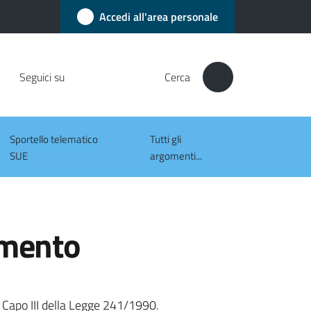
Accedi all'area personale
Seguici su
Cerca
Sportello telematico
Tutti gli
SUE
argomenti...
imento
l Capo III della Legge 241/1990.