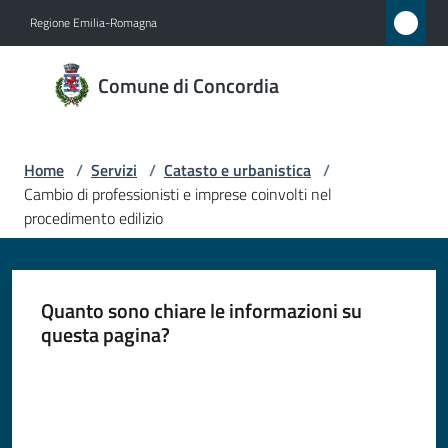
Vai al contenuto
Vai alla navigazione
Vai al footer
Regione Emilia-Romagna
Comune
Comune di Concordia
di
Concordia
Home
/
Servizi
/
Catasto e urbanistica
/
Cambio di professionisti e imprese coinvolti nel
Amministrazione
procedimento edilizio
Novità
Quanto sono chiare le informazioni su
Servizi
questa pagina?
Menu selezionato
Valuta da 1 a 5 stelle
Vivere
Concordia