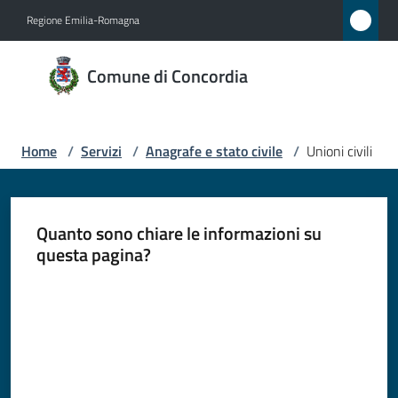
Vai al contenuto
Vai alla navigazione
Vai al footer
Regione Emilia-Romagna
Comune
Comune di Concordia
di
Concordia
Home
/
Servizi
/
Anagrafe e stato civile
/
Unioni civili
Amministrazione
Quanto sono chiare le informazioni su
Novità
questa pagina?
Valuta da 1 a 5 stelle
Servizi
Menu selezionato
Vivere
Concordia