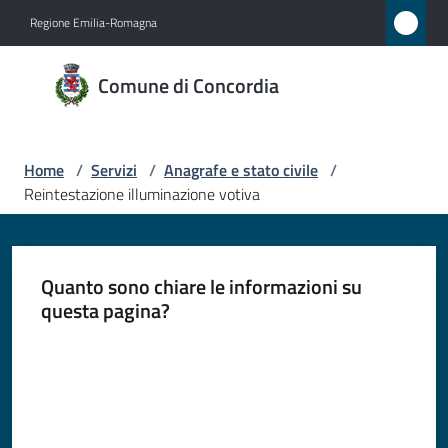
Vai al contenuto
Vai alla navigazione
Vai al footer
Regione Emilia-Romagna
Comune
Comune di Concordia
di
Concordia
Home
/
Servizi
/
Anagrafe e stato civile
/
Reintestazione illuminazione votiva
Amministrazione
Novità
Quanto sono chiare le informazioni su
questa pagina?
Servizi
Menu selezionato
Valuta da 1 a 5 stelle
Vivere
Concordia