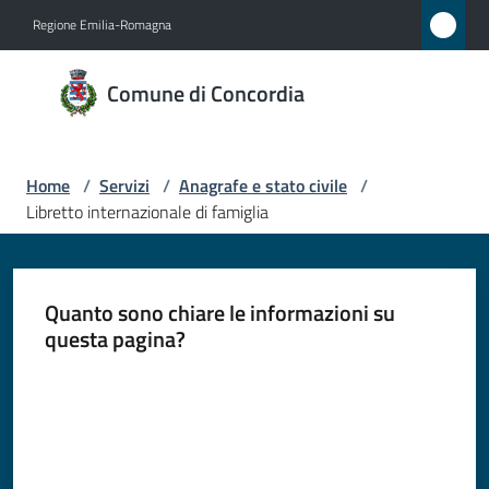
Vai al contenuto
Vai alla navigazione
Vai al footer
Regione Emilia-Romagna
Comune
Comune di Concordia
di
Concordia
Home
/
Servizi
/
Anagrafe e stato civile
/
Libretto internazionale di famiglia
Amministrazione
Novità
Quanto sono chiare le informazioni su
questa pagina?
Servizi
Menu selezionato
Valuta da 1 a 5 stelle
Vivere
Concordia