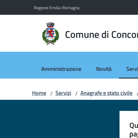
Vai al contenuto
Vai alla navigazione
Vai al footer
Regione Emilia-Romagna
Comune di Conco
Amministrazione
Novità
Servi
Menu
Home
Servizi
Anagrafe e stato civile
/
/
Qu
pa