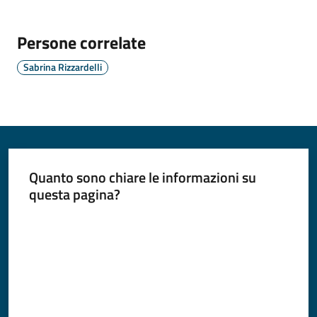
Persone correlate
Periodico
Sabrina Rizzardelli
Concordia
Comune
Sportello
telematico
SUE
Quanto sono chiare le informazioni su
questa pagina?
Tutti
gli
Valuta da 1 a 5 stelle
argomenti...
Seguici
su