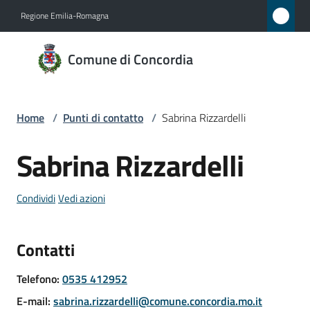
Vai al contenuto
Vai alla navigazione
Vai al footer
Regione Emilia-Romagna
Comune
Comune di Concordia
di
Concordia
Home
/
Punti di contatto
/
Sabrina Rizzardelli
Amministrazione
Sabrina Rizzardelli
Salta al contenuto
Novità
Condividi
Vedi azioni
Servizi
Contatti
Vivere
Concordia
Telefono
:
0535 412952
E-mail
:
sabrina.rizzardelli@comune.concordia.mo.it