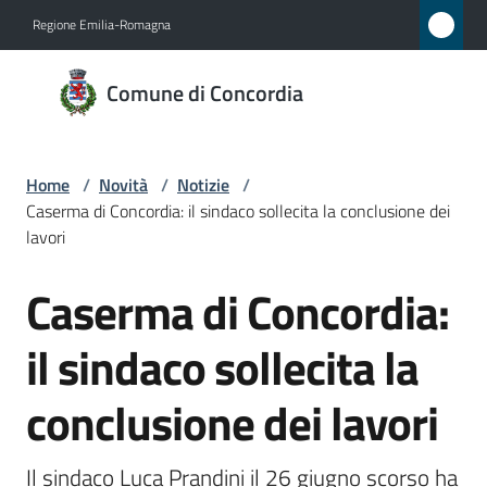
Vai al contenuto
Vai alla navigazione
Vai al footer
Regione Emilia-Romagna
Comune
Comune di Concordia
di
Concordia
Home
/
Novità
/
Notizie
/
Caserma di Concordia: il sindaco sollecita la conclusione dei
Amministrazione
lavori
Caserma di Concordia:
Novità
Salta al contenuto
Menu selezionato
il sindaco sollecita la
Servizi
conclusione dei lavori
Vivere
Concordia
Il sindaco Luca Prandini il 26 giugno scorso ha 