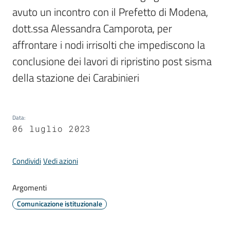
avuto un incontro con il Prefetto di Modena, 
dott.ssa Alessandra Camporota, per 
Periodico
affrontare i nodi irrisolti che impediscono la 
Concordia
conclusione dei lavori di ripristino post sisma 
Comune
della stazione dei Carabinieri
Sportello
telematico
SUE
Data
:
06 luglio 2023
Tutti
gli
Condividi
Vedi azioni
argomenti...
Argomenti
Comunicazione istituzionale
Seguici
su