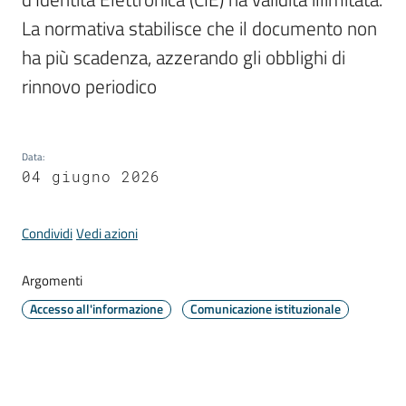
La normativa stabilisce che il documento non 
ha più scadenza, azzerando gli obblighi di 
Periodico
rinnovo periodico
Concordia
Comune
Data
:
Sportello
04 giugno 2026
telematico
SUE
Condividi
Vedi azioni
Tutti
gli
Argomenti
argomenti...
Accesso all'informazione
Comunicazione istituzionale
Seguici
su