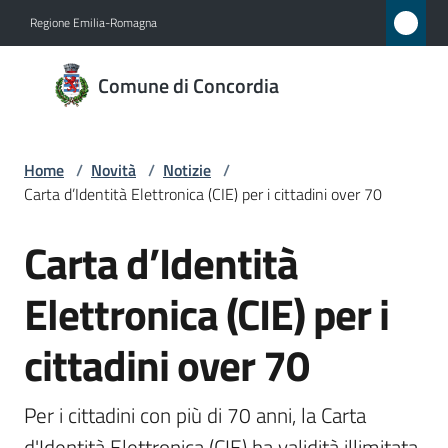
Vai al contenuto
Vai alla navigazione
Vai al footer
Regione Emilia-Romagna
Comune
Comune di Concordia
di
Concordia
Home
/
Novità
/
Notizie
/
Carta d’Identità Elettronica (CIE) per i cittadini over 70
Amministrazione
Carta d’Identità
Salta al contenuto
Novità
Menu selezionato
Elettronica (CIE) per i
Servizi
cittadini over 70
Vivere
Concordia
Per i cittadini con più di 70 anni, la Carta 
d'Identità Elettronica (CIE) ha validità illimitata. 