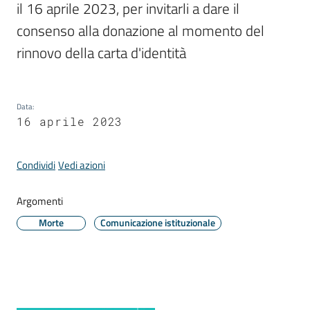
il 16 aprile 2023, per invitarli a dare il 
consenso alla donazione al momento del 
rinnovo della carta d'identità
Periodico
Concordia
Comune
Data
:
16 aprile 2023
Sportello
telematico
SUE
Condividi
Vedi azioni
Tutti
Argomenti
gli
Morte
Comunicazione istituzionale
argomenti...
Seguici
su