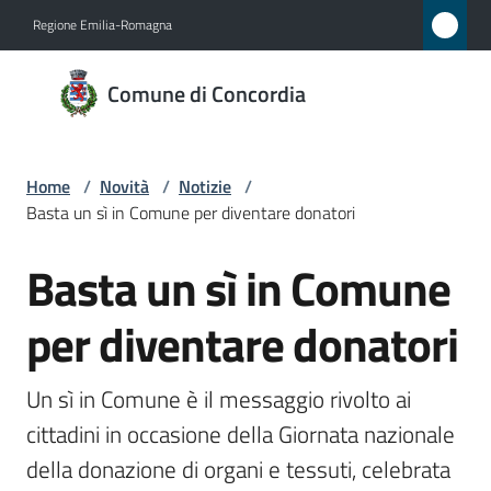
Vai al contenuto
Vai alla navigazione
Vai al footer
Regione Emilia-Romagna
Comune
Comune di Concordia
di
Concordia
Home
/
Novità
/
Notizie
/
Basta un sì in Comune per diventare donatori
Amministrazione
Basta un sì in Comune
Salta al contenuto
Novità
Menu selezionato
per diventare donatori
Servizi
Un sì in Comune è il messaggio rivolto ai 
Vivere
cittadini in occasione della Giornata nazionale 
Concordia
della donazione di organi e tessuti, celebrata 