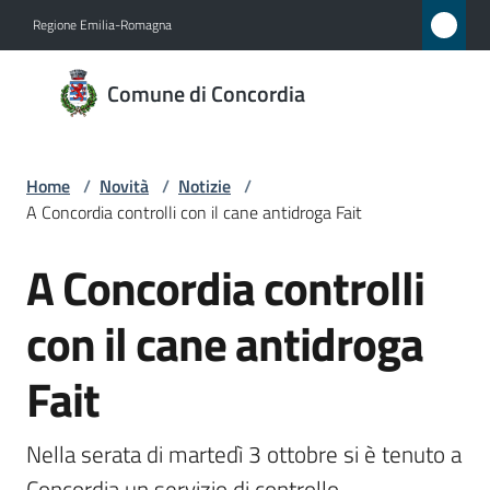
Vai al contenuto
Vai alla navigazione
Vai al footer
Regione Emilia-Romagna
Comune
Comune di Concordia
di
Concordia
Home
/
Novità
/
Notizie
/
A Concordia controlli con il cane antidroga Fait
Amministrazione
A Concordia controlli
Salta al contenuto
Novità
Menu selezionato
con il cane antidroga
Servizi
Fait
Vivere
Concordia
Nella serata di martedì 3 ottobre si è tenuto a 
Concordia un servizio di controllo 