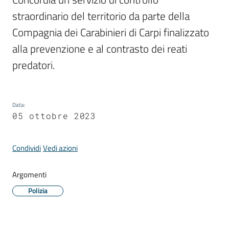
straordinario del territorio da parte della 
Compagnia dei Carabinieri di Carpi finalizzato 
Periodico
alla prevenzione e al contrasto dei reati 
Concordia
predatori.
Comune
Sportello
telematico
Data
:
05 ottobre 2023
SUE
Tutti
Condividi
Vedi azioni
gli
argomenti...
Argomenti
Polizia
Seguici
su