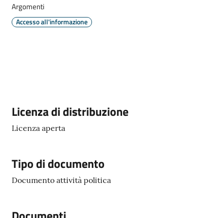
Argomenti
Accesso all'informazione
Periodico
Concordia
Comune
Menu selezionato
Sportello
telematico
Descrizione
Licenza di distribuzione
SUE
Licenza aperta
Tutti
gli
Tipo di documento
argomenti...
Documento attività politica
Seguici
Documenti
su