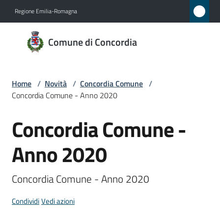
Vai al contenuto
Vai alla navigazione
Vai al footer
Regione Emilia-Romagna
Comune
Comune di Concordia
di
Concordia
Home
/
Novità
/
Concordia Comune
/
Concordia Comune - Anno 2020
Amministrazione
Concordia Comune -
Salta al contenuto
Novità
Menu selezionato
Anno 2020
Servizi
Concordia Comune - Anno 2020
Vivere
Concordia
Condividi
Vedi azioni