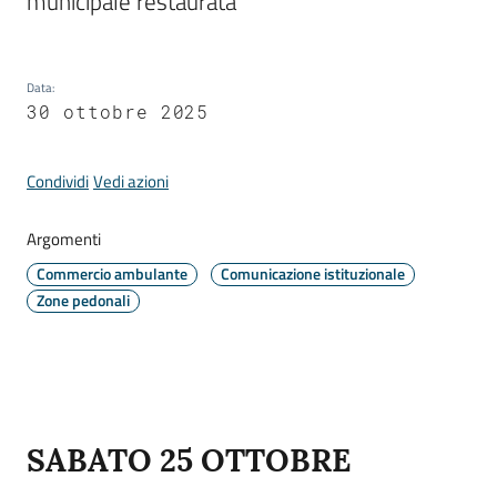
municipale restaurata
Periodico
Data
:
30 ottobre 2025
Concordia
Comune
Condividi
Vedi azioni
Sportello
telematico
Argomenti
SUE
Commercio ambulante
Comunicazione istituzionale
Zone pedonali
Tutti
gli
argomenti...
Contenuto
SABATO 25 OTTOBRE
Seguici
su