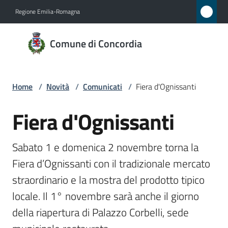
Vai al contenuto
Vai alla navigazione
Vai al footer
Regione Emilia-Romagna
Comune
Comune di Concordia
di
Concordia
Home
/
Novità
/
Comunicati
/
Fiera d'Ognissanti
Amministrazione
Fiera d'Ognissanti
Salta al contenuto
Novità
Sabato 1 e domenica 2 novembre torna la 
Menu selezionato
Fiera d’Ognissanti con il tradizionale mercato 
Servizi
straordinario e la mostra del prodotto tipico 
Vivere
locale. Il 1° novembre sarà anche il giorno 
Concordia
della riapertura di Palazzo Corbelli, sede 