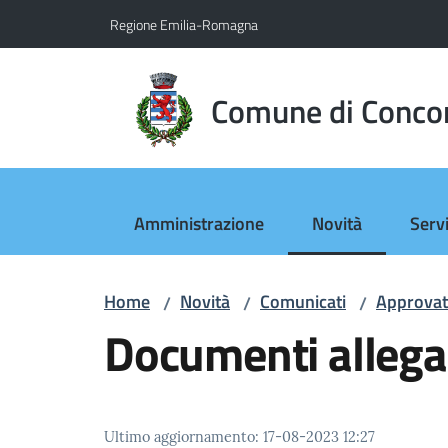
Vai al contenuto
Vai alla navigazione
Vai al footer
Regione Emilia-Romagna
Comune di Conco
Amministrazione
Novità
Servi
Menu selezionato
Home
Novità
Comunicati
Approvato
/
/
/
Documenti allega
Ultimo aggiornamento
:
17-08-2023 12:27