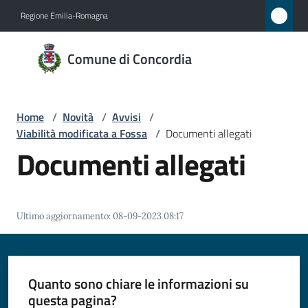
Vai al contenuto
Vai alla navigazione
Vai al footer
Regione Emilia-Romagna
Comune
Comune di Concordia
di
Concordia
Home
/
Novità
/
Avvisi
/
Viabilità modificata a Fossa
/
Documenti allegati
Amministrazione
Documenti allegati
Novità
Menu selezionato
Ultimo aggiornamento
:
08-09-2023 08:17
Servizi
Vivere
Concordia
Quanto sono chiare le informazioni su
questa pagina?