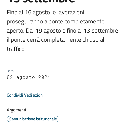
Fino al 16 agosto le lavorazioni 
proseguiranno a ponte completamente 
Periodico
aperto. Dal 19 agosto e fino al 13 settembre 
Concordia
Comune
il ponte verrà completamente chiuso al 
traffico
Sportello
telematico
SUE
Data
:
02 agosto 2024
Tutti
gli
argomenti...
Condividi
Vedi azioni
Argomenti
Comunicazione istituzionale
Seguici
su