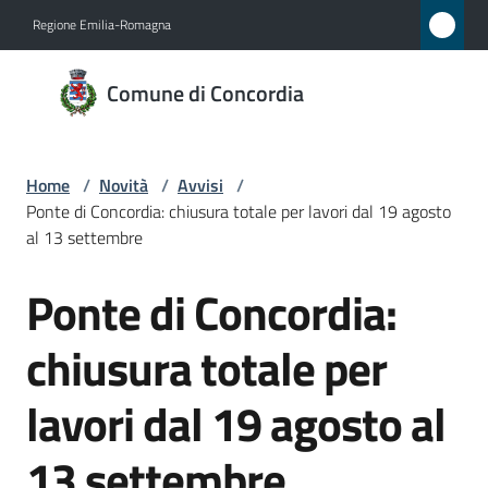
Vai al contenuto
Vai alla navigazione
Vai al footer
Regione Emilia-Romagna
Comune
Comune di Concordia
di
Concordia
Home
/
Novità
/
Avvisi
/
Ponte di Concordia: chiusura totale per lavori dal 19 agosto
Amministrazione
al 13 settembre
Ponte di Concordia:
Novità
Salta al contenuto
Menu selezionato
chiusura totale per
Servizi
lavori dal 19 agosto al
Vivere
Concordia
13 settembre