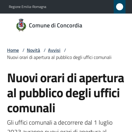
Vai al contenuto
Vai alla navigazione
Vai al footer
Regione Emilia-Romagna
Comune
Comune di Concordia
di
Concordia
Home
/
Novità
/
Avvisi
/
Nuovi orari di apertura al pubblico degli uffici comunali
Amministrazione
Nuovi orari di apertura
Salta al contenuto
Novità
Menu selezionato
al pubblico degli uffici
Servizi
comunali
Vivere
Concordia
Gli uffici comunali a decorrere dal 1 luglio 
2023 avranno nuovi orari di apertura al 