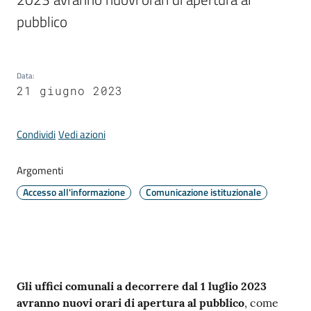
pubblico
Periodico
Concordia
Data
:
Comune
21 giugno 2023
Sportello
Condividi
Vedi azioni
telematico
SUE
Argomenti
Accesso all'informazione
Comunicazione istituzionale
Tutti
gli
argomenti...
Contenuto
Gli uffici comunali a decorrere dal 1 luglio 2023
Seguici
avranno nuovi orari di apertura al pubblico
, come
su