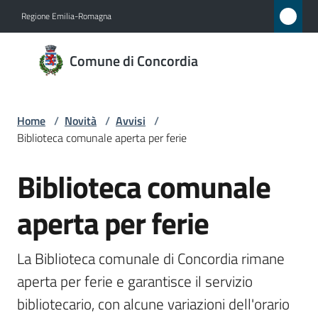
Vai al contenuto
Vai alla navigazione
Vai al footer
Regione Emilia-Romagna
Comune
Comune di Concordia
di
Concordia
Home
/
Novità
/
Avvisi
/
Biblioteca comunale aperta per ferie
Amministrazione
Biblioteca comunale
Salta al contenuto
Novità
Menu selezionato
aperta per ferie
Servizi
La Biblioteca comunale di Concordia rimane 
Vivere
aperta per ferie e garantisce il servizio 
Concordia
bibliotecario, con alcune variazioni dell'orario 