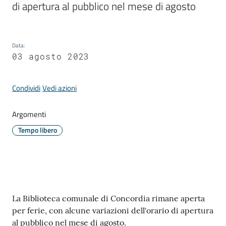
di apertura al pubblico nel mese di agosto
Periodico
Data
:
Concordia
03 agosto 2023
Comune
Condividi
Vedi azioni
Sportello
telematico
Argomenti
SUE
Tempo libero
Tutti
gli
argomenti...
Contenuto
La Biblioteca comunale di Concordia rimane aperta
per ferie, con alcune variazioni dell'orario di apertura
Seguici
al pubblico nel mese di agosto.
su