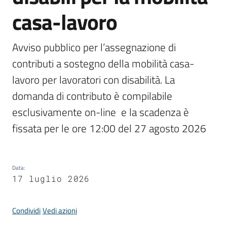
casa-lavoro
Periodico
Avviso pubblico per l’assegnazione di 
Concordia
contributi a sostegno della mobilità casa-
Comune
lavoro per lavoratori con disabilità. La 
Sportello
domanda di contributo è compilabile 
telematico
esclusivamente on-line  e la scadenza è 
SUE
fissata per le ore 12:00 del 27 agosto 2026
Tutti
gli
argomenti...
Data
:
17 luglio 2026
Condividi
Vedi azioni
Seguici
su