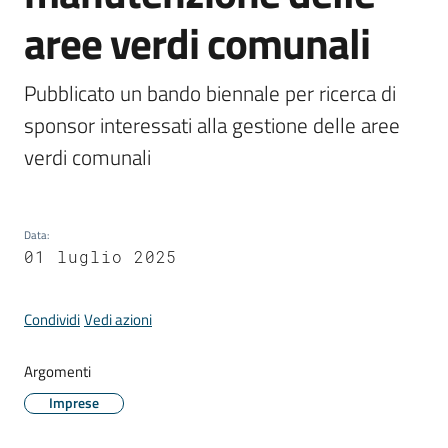
aree verdi comunali
Periodico
Pubblicato un bando biennale per ricerca di 
Concordia
sponsor interessati alla gestione delle aree 
Comune
verdi comunali
Sportello
telematico
SUE
Data
:
01 luglio 2025
Tutti
gli
Condividi
Vedi azioni
argomenti...
Argomenti
Imprese
Seguici
su