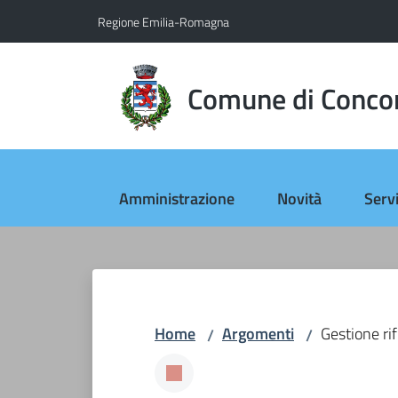
Vai al contenuto
Vai alla navigazione
Vai al footer
Regione Emilia-Romagna
Comune di Conco
Amministrazione
Novità
Servi
Home
Argomenti
Gestione rif
/
/