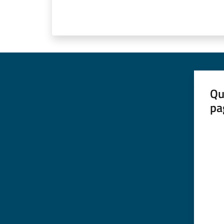
Qu
pa
Valut