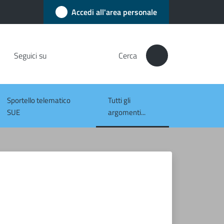
Accedi all'area personale
Seguici su
Cerca
Sportello telematico
Tutti gli
Menu selezionato
SUE
argomenti...