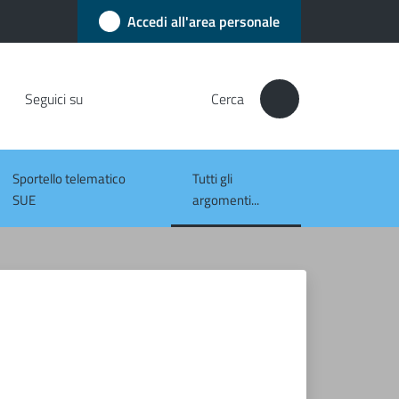
Accedi all'area personale
Seguici su
Cerca
Sportello telematico
Tutti gli
Menu selezionato
SUE
argomenti...