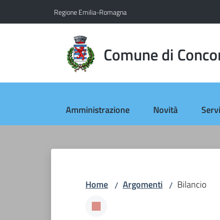
Vai al contenuto
Vai alla navigazione
Vai al footer
Regione Emilia-Romagna
Comune di Conco
Amministrazione
Novità
Servi
Home
Argomenti
Bilancio
/
/