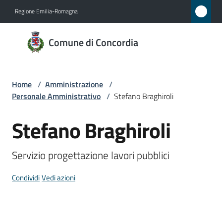
Vai al contenuto
Vai alla navigazione
Vai al footer
Regione Emilia-Romagna
Comune
Comune di Concordia
di
Concordia
Home
/
Amministrazione
/
Personale Amministrativo
/
Stefano Braghiroli
Amministrazione
Menu selezionato
Stefano Braghiroli
Salta al contenuto
Novità
Servizio progettazione lavori pubblici
Servizi
Condividi
Vedi azioni
Vivere
Concordia