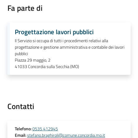
Fa parte di
Periodico
Progettazione lavori pubblici
Concordia
Comune
Il Servizio si occupa di tutti i procedimenti relativi alla
progettazione e gestione amministrativa e contabile dei lavori
pubblici
Sportello
Piazza 29 maggio, 2
telematico
41033
Concordia sulla Secchia (MO)
SUE
Tutti
gli
argomenti...
Contatti
Telefono
:
0535 412945
Seguici
Email
:
stefano.braghiroli@comune.concordia.mo.it
su