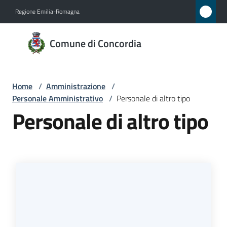
Vai al contenuto
Vai alla navigazione
Vai al footer
Regione Emilia-Romagna
Comune
Comune di Concordia
di
Concordia
Home
/
Amministrazione
/
Personale Amministrativo
/
Personale di altro tipo
Amministrazione
Personale di altro tipo
Menu selezionato
Novità
Servizi
Vivere
Concordia