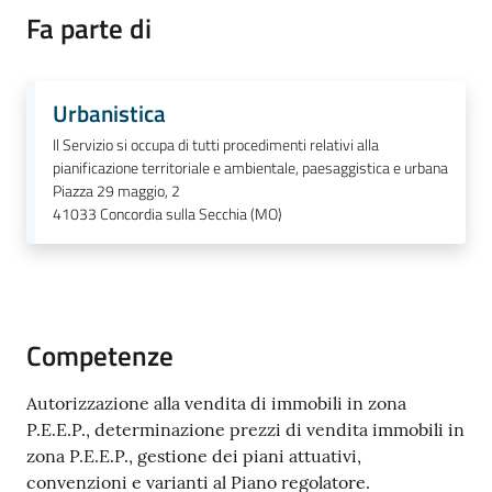
Fa parte di
Periodico
Urbanistica
Concordia
Comune
Il Servizio si occupa di tutti procedimenti relativi alla
pianificazione territoriale e ambientale, paesaggistica e urbana
Piazza 29 maggio, 2
Sportello
41033
Concordia sulla Secchia (MO)
telematico
SUE
Tutti
gli
Competenze
argomenti...
Autorizzazione alla vendita di immobili in zona
P.E.E.P., determinazione prezzi di vendita immobili in
zona P.E.E.P., gestione dei piani attuativi,
Seguici
convenzioni e varianti al Piano regolatore.
su