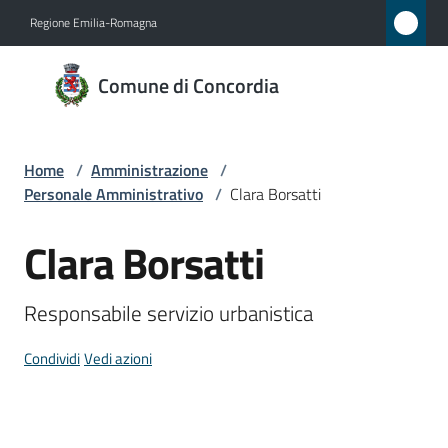
Vai al contenuto
Vai alla navigazione
Vai al footer
Regione Emilia-Romagna
Comune
Comune di Concordia
di
Concordia
Home
/
Amministrazione
/
Personale Amministrativo
/
Clara Borsatti
Amministrazione
Menu selezionato
Clara Borsatti
Salta al contenuto
Novità
Responsabile servizio urbanistica
Servizi
Condividi
Vedi azioni
Vivere
Concordia