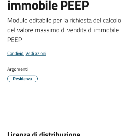
immobile PEEP
Modulo editabile per la richiesta del calcolo 
Periodico
del valore massimo di vendita di immobile 
Concordia
PEEP
Comune
Condividi
Vedi azioni
Sportello
telematico
Argomenti
SUE
Residenza
Tutti
gli
argomenti...
Seguici
Descrizione
Licenza di distribuzione
su