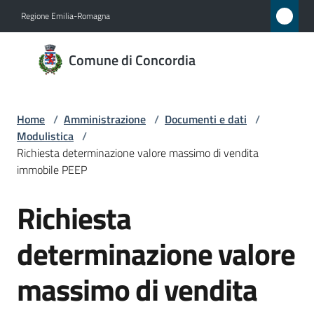
Vai al contenuto
Vai alla navigazione
Vai al footer
Regione Emilia-Romagna
Comune
Comune di Concordia
di
Concordia
Home
/
Amministrazione
/
Documenti e dati
/
Modulistica
/
Amministrazione
Richiesta determinazione valore massimo di vendita
Menu selezionato
immobile PEEP
Novità
Richiesta
Salta al contenuto
Servizi
determinazione valore
Vivere
massimo di vendita
Concordia