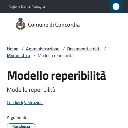
Vai al contenuto
Vai alla navigazione
Vai al footer
Regione Emilia-Romagna
Comune
Comune di Concordia
di
Concordia
Home
/
Amministrazione
/
Documenti e dati
/
Modulistica
/
Modello reperibilità
Amministrazione
Menu selezionato
Modello reperibilità
Salta al contenuto
Novità
Modello reperibilità
Servizi
Condividi
Vedi azioni
Vivere
Concordia
Argomenti
Residenza