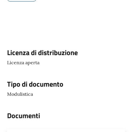
Periodico
Concordia
Comune
Descrizione
Licenza di distribuzione
Sportello
telematico
Licenza aperta
SUE
Tipo di documento
Tutti
gli
Modulistica
argomenti...
Documenti
Seguici
su