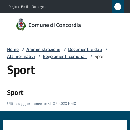
Vai al contenuto
Vai alla navigazione
Vai al footer
Regione Emilia-Romagna
Comune
Comune di Concordia
di
Concordia
Home
/
Amministrazione
/
Documenti e dati
/
Atti normativi
/
Regolamenti comunali
/
Sport
Amministrazione
Sport
Menu selezionato
Novità
Sport
Servizi
Ultimo aggiornamento
:
31-07-2023 10:18
Vivere
Concordia