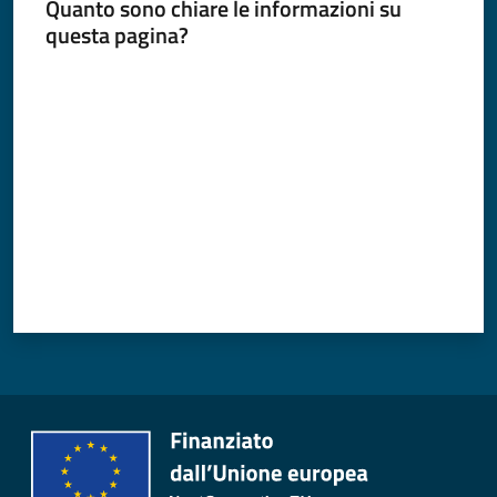
Quanto sono chiare le informazioni su
questa pagina?
Valuta da 1 a 5 stelle
Periodico
Concordia
Comune
Sportello
telematico
SUE
Tutti
gli
argomenti...
Seguici
su