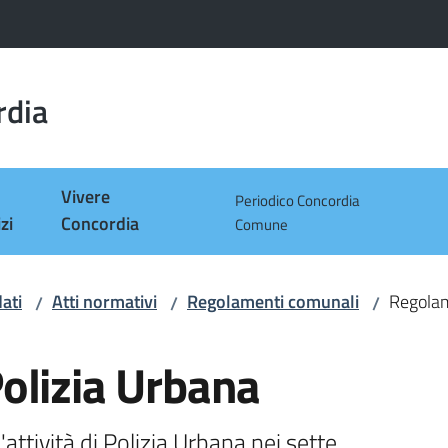
rdia
Vivere
Periodico Concordia
zi
Concordia
Comune
ati
Atti normativi
Regolamenti comunali
Regolam
/
/
/
olizia Urbana
attività di Polizia Urbana nei sette 