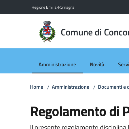
Vai al contenuto
Vai alla navigazione
Vai al footer
Regione Emilia-Romagna
Comune di Conco
Amministrazione
Novità
Servi
Menu selezionato
Home
Amministrazione
Documenti e d
/
/
Salta al contenuto
Regolamento di P
Il presente regolamento disciplina l'