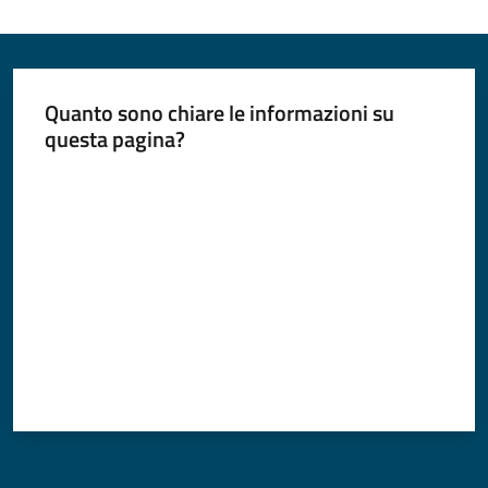
Periodico
Quanto sono chiare le informazioni su
Concordia
questa pagina?
Comune
Valuta da 1 a 5 stelle
Sportello
telematico
SUE
Tutti
gli
argomenti...
Seguici
su