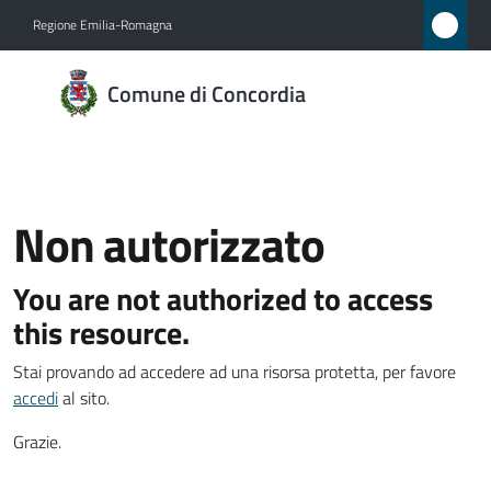
Vai al contenuto
Vai alla navigazione
Vai al footer
Regione Emilia-Romagna
Comune
Comune di Concordia
di
Concordia
Non autorizzato
Amministrazione
Menu selezionato
You are not authorized to access
Novità
this resource.
Servizi
Stai provando ad accedere ad una risorsa protetta, per favore
accedi
al sito.
Vivere
Concordia
Grazie.