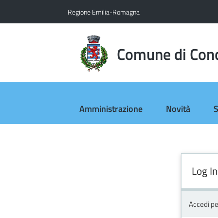
Vai al contenuto
Vai alla navigazione
Vai al footer
Regione Emilia-Romagna
Comune di Con
Amministrazione
Novità
S
Log In
Accedi pe